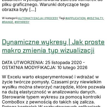
pliku graficznego. Warunki dotyczące tego
obrazka były […]
W kategorii:
AUTOMATYZACJA I PROCESY
Tagi:
#APPLICATION
,
#KSZTAŁTY
,
#RANGE
,
#WYKRESY
Dynamiczne wykresy | Jak proste
makro zmienia typ wizualizacji
DATA UTWORZENIA: 25 listopada 2020
-
OSTATNIA MODYFIKACJA: 10 lutego 2026
W Excelu warto eksperymentować i wdrażać w
życie twórcze pomysły. Czasami przy niewielkim
wysiłku można stworzyć narzędzie, które pozwala
na dużą elastyczność w analizowaniu danych.
Sterowanie typem wykresu za pomocą kontrolki
ComboBox z pewnością do takich się zalicza.
Potęga kontrolek W rozbudowanych aplikacjach,