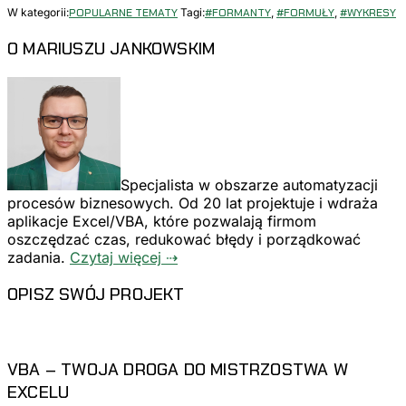
W kategorii:
POPULARNE TEMATY
Tagi:
#FORMANTY
,
#FORMUŁY
,
#WYKRESY
PIERWSZY
O MARIUSZU JANKOWSKIM
PANEL
BOCZNY
Specjalista w obszarze automatyzacji
procesów biznesowych. Od 20 lat projektuje i wdraża
aplikacje Excel/VBA, które pozwalają firmom
oszczędzać czas, redukować błędy i porządkować
zadania.
Czytaj więcej ⇢
OPISZ SWÓJ PROJEKT
VBA – TWOJA DROGA DO MISTRZOSTWA W
EXCELU