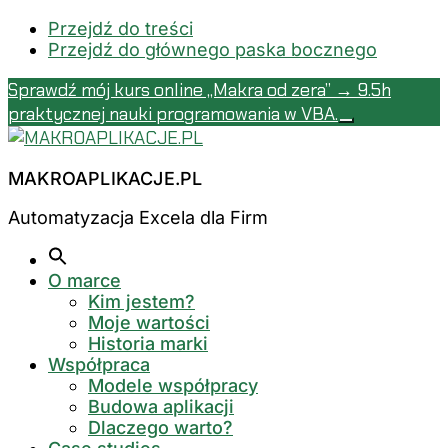
Przejdź do treści
Przejdź do głównego paska bocznego
Sprawdź mój kurs online „Makra od zera” → 9.5h
praktycznej nauki programowania w VBA.
Close
Additional
Top
menu
Banner
MAKROAPLIKACJE.PL
Automatyzacja Excela dla Firm
O marce
Kim jestem?
Moje wartości
Historia marki
Współpraca
Modele współpracy
Budowa aplikacji
Dlaczego warto?