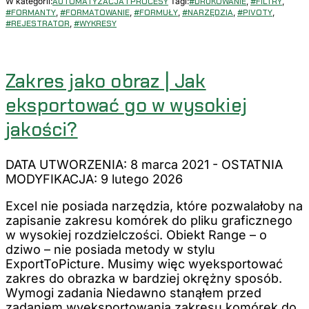
W kategorii:
AUTOMATYZACJA I PROCESY
Tagi:
#DRUKOWANIE
,
#FILTRY
,
#FORMANTY
,
#FORMATOWANIE
,
#FORMUŁY
,
#NARZĘDZIA
,
#PIVOTY
,
#REJESTRATOR
,
#WYKRESY
Zakres jako obraz | Jak
eksportować go w wysokiej
jakości?
DATA UTWORZENIA: 8 marca 2021
-
OSTATNIA
MODYFIKACJA: 9 lutego 2026
Excel nie posiada narzędzia, które pozwalałoby na
zapisanie zakresu komórek do pliku graficznego
w wysokiej rozdzielczości. Obiekt Range – o
dziwo – nie posiada metody w stylu
ExportToPicture. Musimy więc wyeksportować
zakres do obrazka w bardziej okrężny sposób.
Wymogi zadania Niedawno stanąłem przed
zadaniem wyeksportowania zakresu komórek do