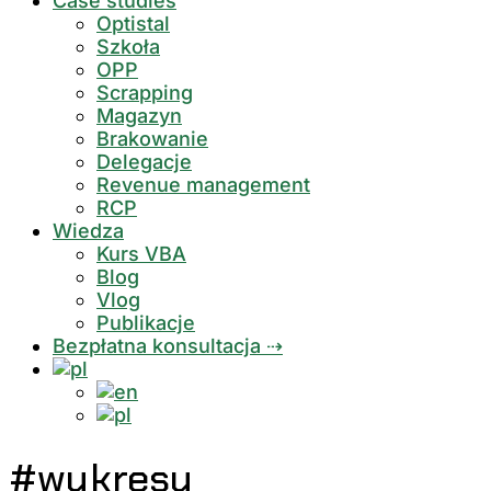
Case studies
Optistal
Szkoła
OPP
Scrapping
Magazyn
Brakowanie
Delegacje
Revenue management
RCP
Wiedza
Kurs VBA
Blog
Vlog
Publikacje
Bezpłatna konsultacja ⇢
#wykresy