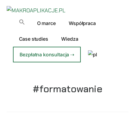
Additional
Przejdź
Przejdź
do
do
menu
MAKROAPLIKACJE.PL
treści
głównego
Automatyzacja
O marce
Współpraca
paska
Excela
bocznego
dla
Case studies
Wiedza
Firm
Bezpłatna konsultacja ⇢
#formatowanie