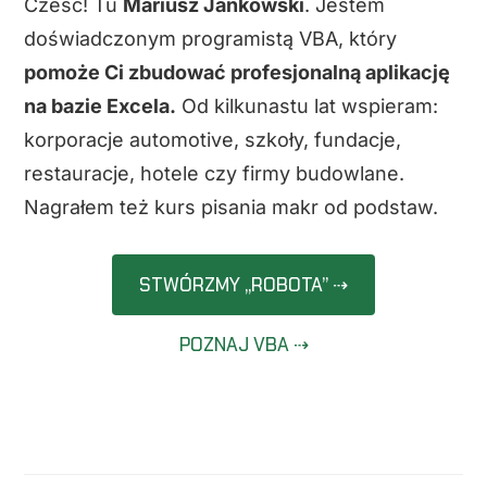
Cześć! Tu
Mariusz Jankowski
. Jestem
doświadczonym programistą VBA, który
pomoże Ci zbudować profesjonalną aplikację
na bazie Excela.
Od kilkunastu lat wspieram:
korporacje automotive, szkoły, fundacje,
restauracje, hotele czy firmy budowlane.
Nagrałem też kurs pisania makr od podstaw.
STWÓRZMY „ROBOTA” ⇢
POZNAJ VBA ⇢