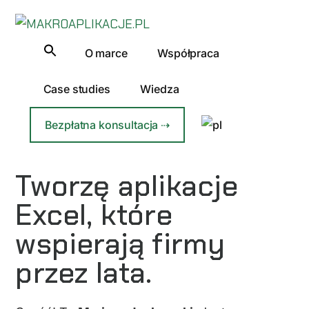
Additional
Przejdź
do
menu
MAKROAPLIKACJE.PL
treści
Automatyzacja
O marce
Współpraca
Excela
dla
Case studies
Wiedza
Firm
Bezpłatna konsultacja ⇢
Tworzę aplikacje
Excel, które
wspierają firmy
przez lata.