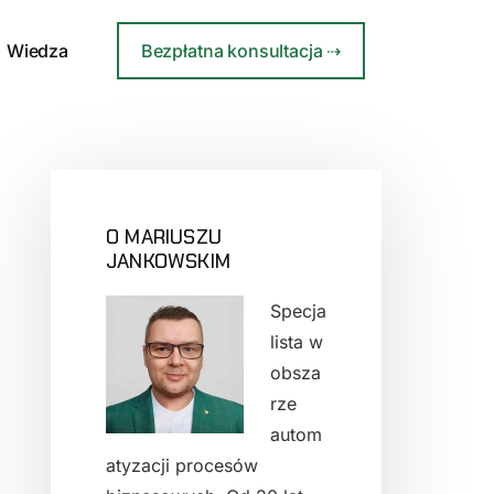
Wiedza
Bezpłatna konsultacja ⇢
O MARIUSZU
PIERWSZY
JANKOWSKIM
PANEL
Specja
BOCZNY
lista w
obsza
rze
autom
atyzacji procesów