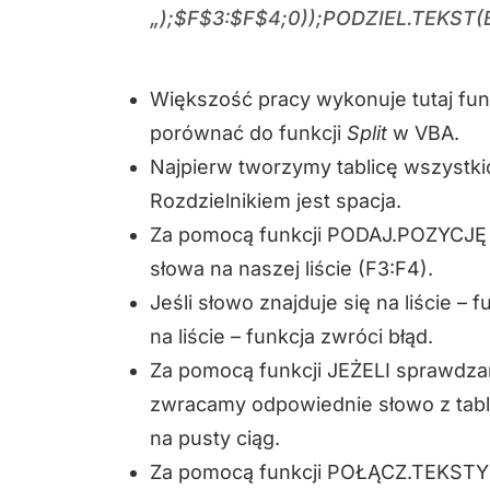
„);$F$3:$F$4;0));PODZIEL.TEKST(B3
Większość pracy wykonuje tutaj fu
porównać do funkcji
Split
w VBA.
Najpierw tworzymy tablicę wszystki
Rozdzielnikiem jest spacja.
Za pomocą funkcji PODAJ.POZYCJĘ 
słowa na naszej liście (F3:F4).
Jeśli słowo znajduje się na liście – 
na liście – funkcja zwróci błąd.
Za pomocą funkcji JEŻELI sprawdza
zwracamy odpowiednie słowo z tabli
na pusty ciąg.
Za pomocą funkcji POŁĄCZ.TEKSTY 