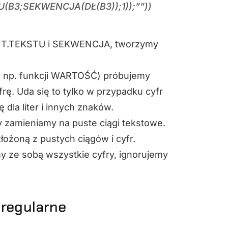
B3;SEKWENCJA(DŁ(B3));1));””))
ENT.TEKSTU i SEKWENCJA, tworzymy
 np. funkcji WARTOŚĆ) próbujemy
ę. Uda się to tylko w przypadku cyfr
 dla liter i innych znaków.
y zamieniamy na puste ciągi tekstowe.
ożoną z pustych ciągów i cyfr.
ze sobą wszystkie cyfry, ignorujemy
 regularne