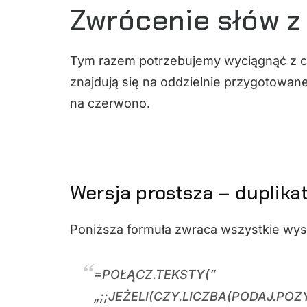
Zwrócenie słów z 
Tym razem potrzebujemy wyciągnąć z cią
znajdują się na oddzielnie przygotowanej 
na czerwono.
Wersja prostsza – duplika
Poniższa formuła zwraca wszystkie wyst
=POŁĄCZ.TEKSTY(”
„;;JEŻELI(CZY.LICZBA(PODAJ.POZ