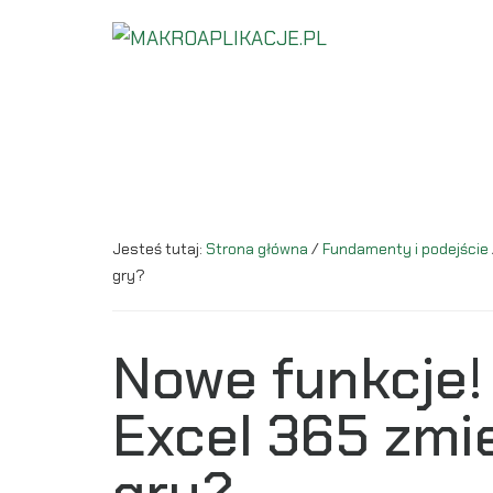
Additional
Przejdź
Przejdź
do
do
menu
MAKROAPLIKACJE.PL
treści
głównego
Automatyzacja
paska
Excela
bocznego
dla
Firm
Jesteś tutaj:
Strona główna
/
Fundamenty i podejście
gry?
Nowe funkcje!
Excel 365 zmi