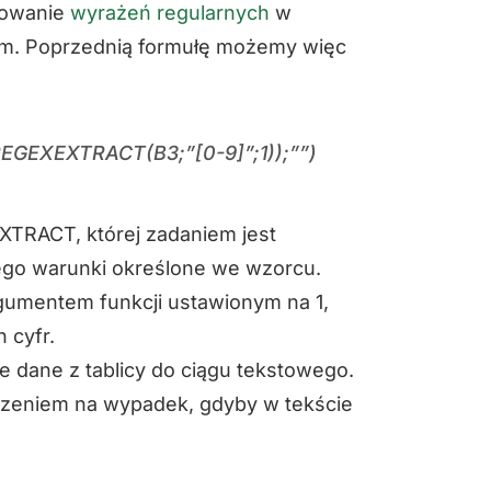
sowanie
wyrażeń regularnych
w
em. Poprzednią formułę możemy więc
GEXEXTRACT(B3;”[0-9]”;1));””)
XTRACT, której zadaniem jest
cego warunki określone we wzorcu.
gumentem funkcji ustawionym na 1,
 cyfr.
dane z tablicy do ciągu tekstowego.
czeniem na wypadek, gdyby w tekście