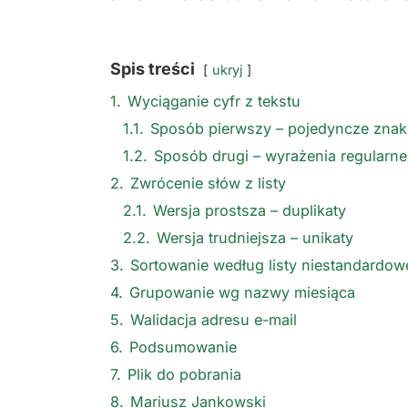
Spis treści
ukryj
1.
Wyciąganie cyfr z tekstu
1.1.
Sposób pierwszy – pojedyncze znak
1.2.
Sposób drugi – wyrażenia regularne
2.
Zwrócenie słów z listy
2.1.
Wersja prostsza – duplikaty
2.2.
Wersja trudniejsza – unikaty
3.
Sortowanie według listy niestandardow
4.
Grupowanie wg nazwy miesiąca
5.
Walidacja adresu e-mail
6.
Podsumowanie
7.
Plik do pobrania
8.
Mariusz Jankowski