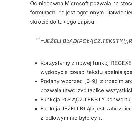
Od niedawna Microsoft pozwala na sto
formułach, co jest ogromnym ułatwieni
skrócić do takiego zapisu.
=JEŻELI.BŁĄD(POŁĄCZ.TEKSTY(;;RE
Korzystamy z nowej funkcji REGEXE
wydobycie części tekstu spełniają
Podany wzorzec [0-9], z trzecim ar
pozwala utworzyć tablicę wszystkich
Funkcja POŁĄCZ.TEKSTY konwertuje 
Funkcja JEŻELI.BŁĄD jest zabezpie
źródłowym nie było cyfr.