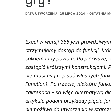
gry?
DATA UTWORZENIA: 25 LIPCA 2024
-
OSTATNIA M
Excel w wersji 365 jest prawdziw
otrzymujemy dostęp do funkcji, kt
całkiem inny poziom. Po pierwsze
zastąpić krótszymi konstrukcjami. 
nie musimy już pisać własnych funk
Function
). Po trzecie, niektóre fu
zakresach – są więc alternatywą d
artykule podam przykłady pięciu for
niemożliwe do utworzenia w starszej