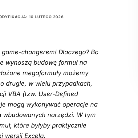
ODYFIKACJA: 10 LUTEGO 2026
ym game-changerem! Dlaczego? Bo
óre wynoszą budowę formuł na
, złożone megaformuły możemy
Po drugie, w wielu przypadkach,
cji VBA (tzw.
User-Defined
nkcje mogą wykonywać operacje na
la wbudowanych narzędzi. W tym
muł, które byłyby praktycznie
 wersji Excela.