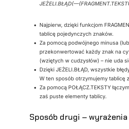
JEŻELI.BŁĄD(—(FRAGMENT.TEKSTU(
Najpierw, dzięki funkcjom FRAGM
tablicę pojedynczych znaków.
Za pomocą podwójnego minusa (lub
przekonwertować każdy znak na cyfr
(wziętych w cudzysłów) – nie uda się
Dzięki JEŻELI.BŁĄD, wszystkie błęd
W ten sposób otrzymujemy tablicę zł
Za pomocą POŁĄCZ.TEKSTY łączymy 
zaś puste elementy tablicy.
Sposób drugi – wyrażenia