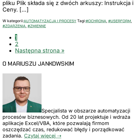
pliku Plik składa się z dwóch arkuszy: Instrukcja i
Ceny. […]
W kategorii:
AUTOMATYZACJA I PROCESY
Tagi:
#OCHRONA
,
#USERFORM
,
#ZDARZENIA
,
#ZMIENNE
Strona
1
Strona
2
Idź
Następna strona »
do
PIERWSZY
O MARIUSZU JANKOWSKIM
PANEL
BOCZNY
Specjalista w obszarze automatyzacji
procesów biznesowych. Od 20 lat projektuje i wdraża
aplikacje Excel/VBA, które pozwalają firmom
oszczędzać czas, redukować błędy i porządkować
zadania.
Czytaj więcej ⇢