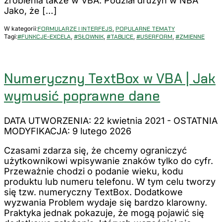
zrobienia także w VBA. Podział drużyn w NBA
Jako, że […]
W kategorii:
FORMULARZE I INTERFEJS
,
POPULARNE TEMATY
Tagi:
#FUNKCJE-EXCELA
,
#SŁOWNIK
,
#TABLICE
,
#USERFORM
,
#ZMIENNE
Numeryczny TextBox w VBA | Jak
wymusić poprawne dane
DATA UTWORZENIA: 22 kwietnia 2021
-
OSTATNIA
MODYFIKACJA: 9 lutego 2026
Czasami zdarza się, że chcemy ograniczyć
użytkownikowi wpisywanie znaków tylko do cyfr.
Przeważnie chodzi o podanie wieku, kodu
produktu lub numeru telefonu. W tym celu tworzy
się tzw. numeryczny TextBox. Dodatkowe
wyzwania Problem wydaje się bardzo klarowny.
Praktyka jednak pokazuje, że mogą pojawić się