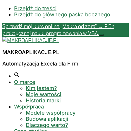
Przejdź do treści
Przejdź do głównego paska bocznego
Sprawdź mój kurs online „Makra od zera” → 9.5h
praktycznej nauki programowania w VBA.
Close
Additional
Top
menu
Banner
MAKROAPLIKACJE.PL
Automatyzacja Excela dla Firm
O marce
Kim jestem?
Moje wartości
Historia marki
Współpraca
Modele współpracy
Budowa aplikacji
Dlaczego warto?