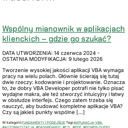
Wspólny mianownik w aplikacjach
klienckich – gdzie go szukać?
DATA UTWORZENIA: 14 czerwca 2024
-
OSTATNIA MODYFIKACJA: 9 lutego 2026
Tworzenie wysokiej jakości aplikacji VBA wymaga
pracy na wielu polach. Głównie ścierają się tutaj
dwie rzeczy: kodowanie i projektowanie. Oznacza
to, że dobry VBA Developer potrafi nie tylko pisać
wydajne makra, ale też stworzyć intuicyjny i łatwy
w obsłudze interfejs. Czego zatem trzeba się
nauczyć, aby budować kompletne aplikacje VBA?
Czy są jakieś punkty wspólne […]
W kategorii:
FUNDAMENTY I PODEJŚCIE
Tagi:
#APLIKACJA-VBA
,
#AUTOMATYZACJA
,
#DASHBOARDY
,
#ETL
,
#PDF
,
#POWER-QUERY
,