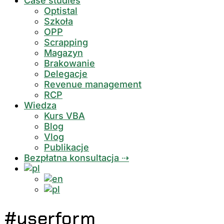
Case studies
Optistal
Szkoła
OPP
Scrapping
Magazyn
Brakowanie
Delegacje
Revenue management
RCP
Wiedza
Kurs VBA
Blog
Vlog
Publikacje
Bezpłatna konsultacja ⇢
#userform