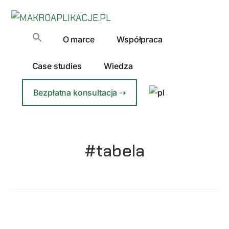
Additional
Przejdź
Przejdź
do
do
menu
MAKROAPLIKACJE.PL
treści
głównego
Automatyzacja
O marce
Współpraca
paska
Excela
bocznego
dla
Case studies
Wiedza
Firm
Bezpłatna konsultacja ⇢
#tabela