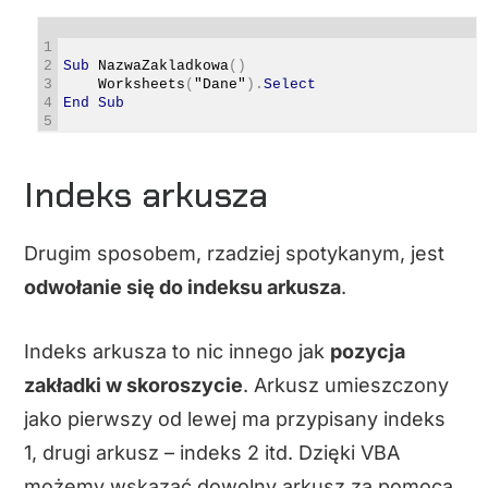
Visual Basic
1
2
Sub
NazwaZakladkowa
(
)
3
Worksheets
(
"Dane"
)
.
Select
4
End
Sub
5
Indeks arkusza
Drugim sposobem, rzadziej spotykanym, jest
odwołanie się do indeksu arkusza
.
Indeks arkusza to nic innego jak
pozycja
zakładki w skoroszycie
. Arkusz umieszczony
jako pierwszy od lewej ma przypisany indeks
1, drugi arkusz – indeks 2 itd. Dzięki VBA
możemy wskazać dowolny arkusz za pomocą