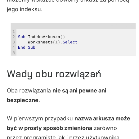
jego indeksu.
Visual Basic
1
2
Sub
IndeksArkusza
(
)
3
Worksheets
(
1
)
.
Select
4
End
Sub
5
Wady obu rozwiązań
Oba rozwiązania
nie są ani pewne ani
bezpieczne
.
W pierwszym przypadku
nazwa arkusza może
być w prosty sposób zmieniona
zarówno
przez programistę jak i przez użytkownika.