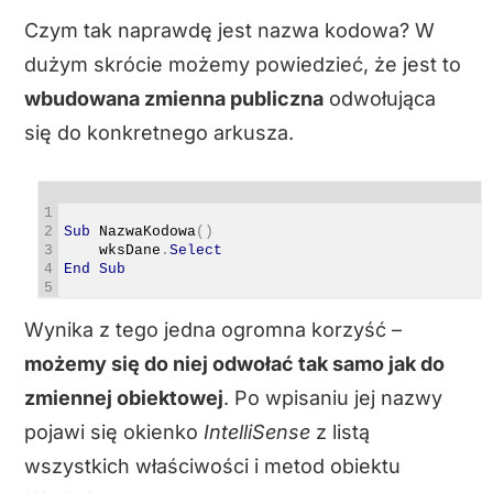
Czym tak naprawdę jest nazwa kodowa? W
dużym skrócie możemy powiedzieć, że jest to
wbudowana zmienna publiczna
odwołująca
się do konkretnego arkusza.
Visual Basic
1
2
Sub
NazwaKodowa
(
)
3
wksDane
.
Select
4
End
Sub
5
Wynika z tego jedna ogromna korzyść –
możemy się do niej odwołać tak samo jak do
zmiennej obiektowej
. Po wpisaniu jej nazwy
pojawi się okienko
IntelliSense
z listą
wszystkich właściwości i metod obiektu