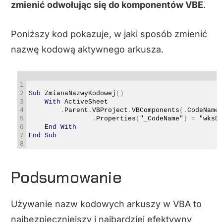
zmienić odwołując się do komponentów VBE
.
Poniższy kod pokazuje, w jaki sposób zmienić
nazwę kodową aktywnego arkusza.
Visual Basic
1
2
Sub
ZmianaNazwyKodowej
(
)
3
With
ActiveSheet
4
.
Parent
.
VBProject
.
VBComponents
(
.
CodeName
5
.
Properties
(
"_CodeName"
)
=
"wksD
6
End
With
7
End
Sub
8
Podsumowanie
Używanie nazw kodowych arkuszy w VBA to
najbezpieczniejszy i najbardziej efektywny