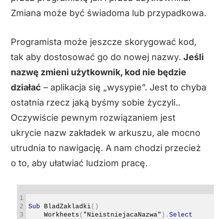
Zmiana może być świadoma lub przypadkowa.
Programista może jeszcze skorygować kod,
tak aby dostosować go do nowej nazwy.
Jeśli
nazwę zmieni użytkownik, kod nie będzie
działać
– aplikacja się „wysypie”. Jest to chyba
ostatnia rzecz jaką byśmy sobie życzyli..
Oczywiście pewnym rozwiązaniem jest
ukrycie nazw zakładek w arkuszu, ale mocno
utrudnia to nawigację. A nam chodzi przecież
o to, aby ułatwiać ludziom pracę.
Visual Basic
1
2
Sub
BladZakladki
(
)
3
Workheets
(
"NieistniejacaNazwa"
)
.
Select