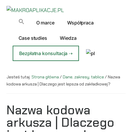
Additional
Przejdź
Przejdź
do
do
menu
MAKROAPLIKACJE.PL
treści
głównego
Automatyzacja
O marce
Współpraca
paska
Excela
bocznego
dla
Case studies
Wiedza
Firm
Bezpłatna konsultacja ⇢
Jesteś tutaj:
Strona główna
/
Dane, zakresy, tablice
/
Nazwa
kodowa arkusza | Dlaczego jest lepsza od zakładkowej?
Nazwa kodowa
arkusza | Dlaczego