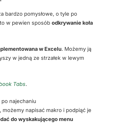
za bardzo pomysłowe, o tyle po
t to w pewien sposób
odkrywanie koła
aimplementowana w Excelu
. Możemy ją
yszy w jedną ze strzałek w lewym
book Tabs
.
y, możemy napisać makro i podpiąć je
odać do wyskakującego menu