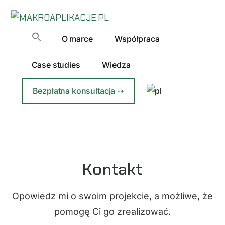
Additional
Przejdź
do
menu
MAKROAPLIKACJE.PL
treści
Automatyzacja
O marce
Współpraca
Excela
dla
Case studies
Wiedza
Firm
Bezpłatna konsultacja ⇢
Kontakt
Opowiedz mi o swoim projekcie, a możliwe, że
pomogę Ci go zrealizować.