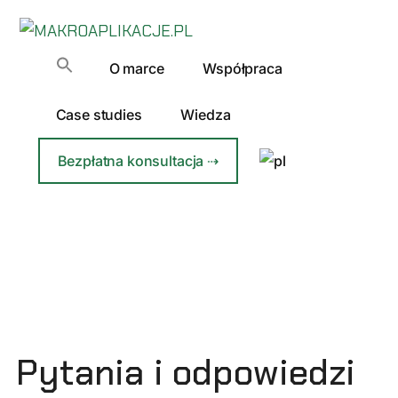
Additional
Przejdź
do
menu
MAKROAPLIKACJE.PL
treści
Automatyzacja
O marce
Współpraca
Excela
dla
Case studies
Wiedza
Firm
Bezpłatna konsultacja ⇢
Pytania i odpowiedzi